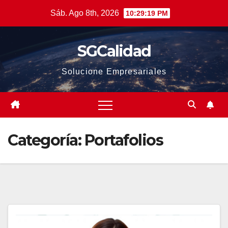
Saltar
Sáb. Ago 8th, 2026
10:29:20 PM
al
contenido
SGCalidad
Solucione Empresariales
Categoría:
Portafolios