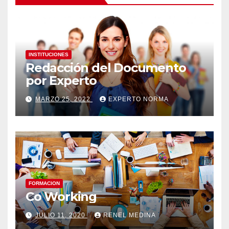
INSTITUCIONES
Redacción del Documento
por Experto
MARZO 25, 2022
EXPERTO NORMA
FORMACION
Co Working
JULIO 11, 2020
RENEL MEDINA