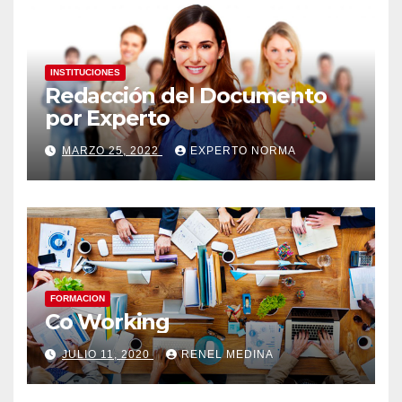
INSTITUCIONES
Redacción del Documento
por Experto
MARZO 25, 2022
EXPERTO NORMA
FORMACION
Co Working
JULIO 11, 2020
RENEL MEDINA