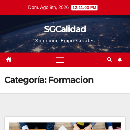
Saltar
Dom. Ago 9th, 2026
12:11:04 PM
al
contenido
SGCalidad
Solucione Empresariales
Categoría:
Formacion