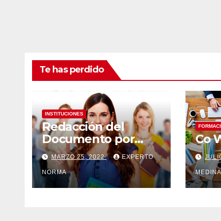
Te has perdido
INSTITUCIONES
Redacción del
FORMAC
Documento por
Co 
Experto
MARZO 25, 2022
EXPERTO
JULI
NORMA
MEDIN