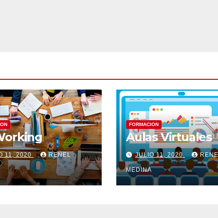
ION
FORMACION
Working
Aulas Virtuales
O 11, 2020
RENEL
JULIO 11, 2020
RENE
A
MEDINA