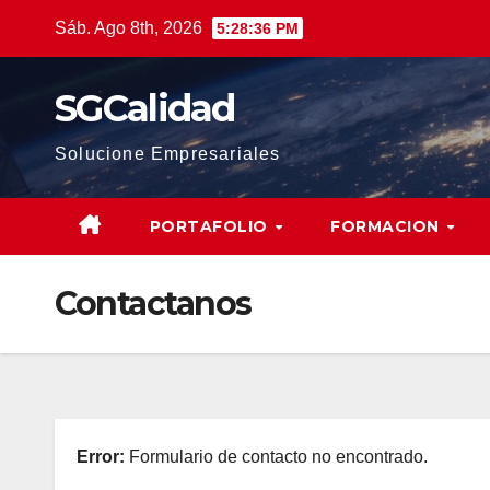
Saltar
Sáb. Ago 8th, 2026
5:28:37 PM
al
contenido
SGCalidad
Solucione Empresariales
PORTAFOLIO
FORMACION
Contactanos
Error:
Formulario de contacto no encontrado.